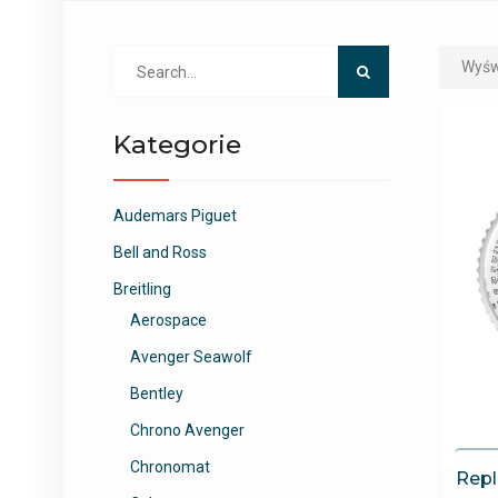
Search
Wyśw
for:
Kategorie
Audemars Piguet
Bell and Ross
Breitling
Aerospace
Avenger Seawolf
Bentley
Chrono Avenger
Chronomat
Repl