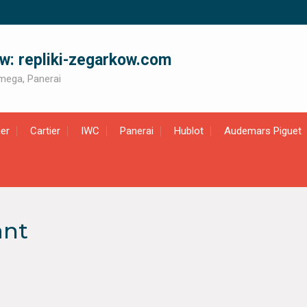
ów: repliki-zegarkow.com
 Omega, Panerai
er
Cartier
IWC
Panerai
Hublot
Audemars Piguet
ant