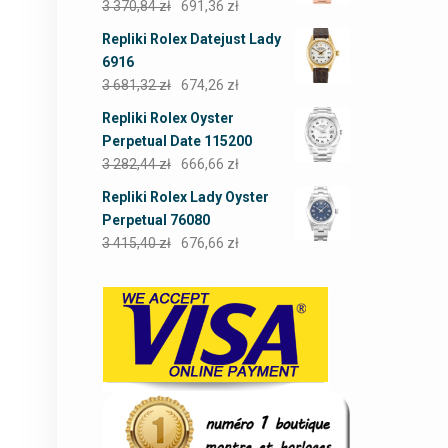
3 370,84
zł
691,36
zł
Repliki Rolex Datejust Lady
6916
3 681,32
zł
674,26
zł
Repliki Rolex Oyster
Perpetual Date 115200
3 282,44
zł
666,66
zł
Repliki Rolex Lady Oyster
Perpetual 76080
3 415,40
zł
676,66
zł