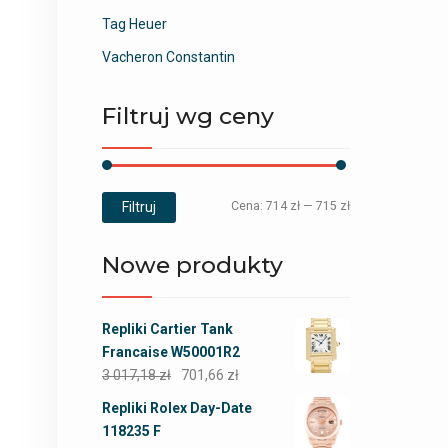
Tag Heuer
Vacheron Constantin
Filtruj wg ceny
Filtruj
Cena:
714 zł
—
715 zł
Nowe produkty
Repliki Cartier Tank
Francaise W50001R2
3 017,18
zł
701,66
zł
Repliki Rolex Day-Date
118235 F