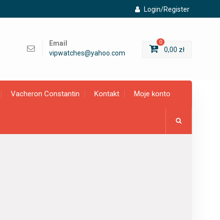
Login/Register
Email
0
0,00
zł
vipwatches@yahoo.com
Vacheron Constantin
Kontakt
Moje konto