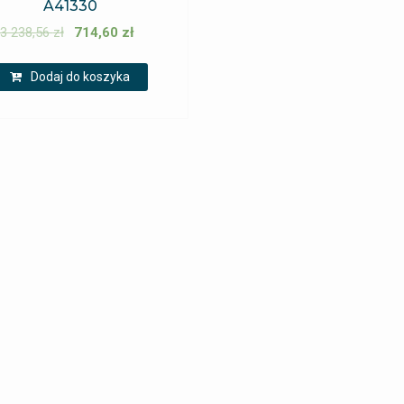
A41330
3 238,56
zł
714,60
zł
Dodaj do koszyka