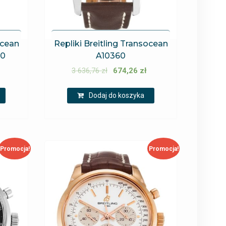
ocean
Repliki Breitling Transocean
10
A10360
3 636,76
zł
674,26
zł
Dodaj do koszyka
Promocja!
Promocja!