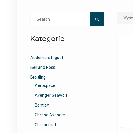
Search
Wyśw
for:
Kategorie
Audemars Piguet
Bell and Ross
Breitling
Aerospace
Avenger Seawolf
Bentley
Chrono Avenger
Chronomat