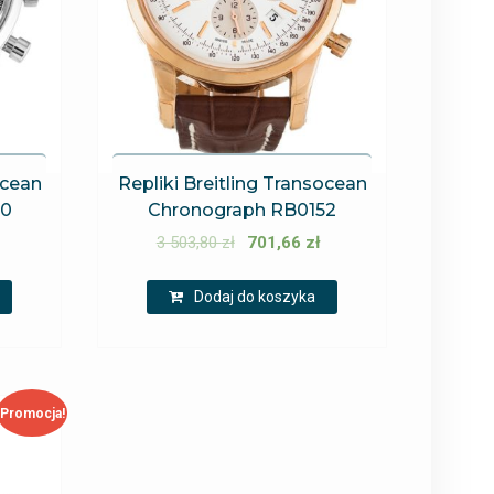
ocean
Repliki Breitling Transocean
10
Chronograph RB0152
3 503,80
zł
701,66
zł
Dodaj do koszyka
Promocja!