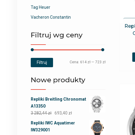
Tag Heuer
Vacheron Constantin
Repl
Filtruj wg ceny
Filtruj
Cena:
614 zł
—
723 zł
Nowe produkty
Repliki Breitling Chronomat
A13350
3 282,44
zł
693,40
zł
Repliki IWC Aquatimer
IW329001