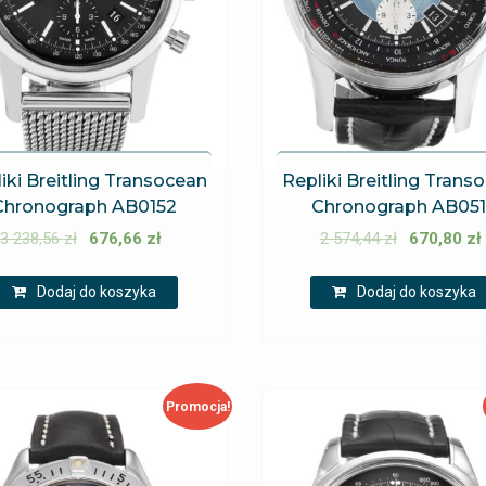
iki Breitling Transocean
Repliki Breitling Trans
Chronograph AB0152
Chronograph AB05
3 238,56
zł
676,66
zł
2 574,44
zł
670,80
zł
Dodaj do koszyka
Dodaj do koszyka
Promocja!