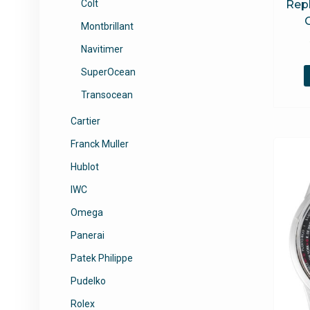
Repl
Colt
Montbrillant
Navitimer
SuperOcean
Transocean
Cartier
Franck Muller
Hublot
IWC
Omega
Panerai
Patek Philippe
Pudelko
Rolex