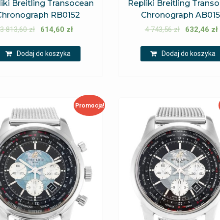
iki Breitling Transocean
Repliki Breitling Trans
Chronograph RB0152
Chronograph AB01
3 813,60
zł
614,60
zł
4 743,56
zł
632,46
zł
Dodaj do koszyka
Dodaj do koszyka
Promocja!