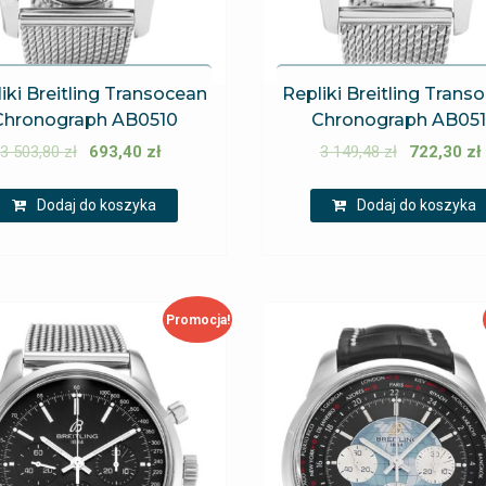
iki Breitling Transocean
Repliki Breitling Trans
Chronograph AB0510
Chronograph AB05
3 503,80
zł
693,40
zł
3 149,48
zł
722,30
zł
Dodaj do koszyka
Dodaj do koszyka
Promocja!