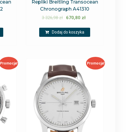
ocean
Repliki Breitling Transocean
52
Chronograph A41310
3 326,98
zł
670,80
zł
Dodaj do koszyka
Promocja!
Promocja!