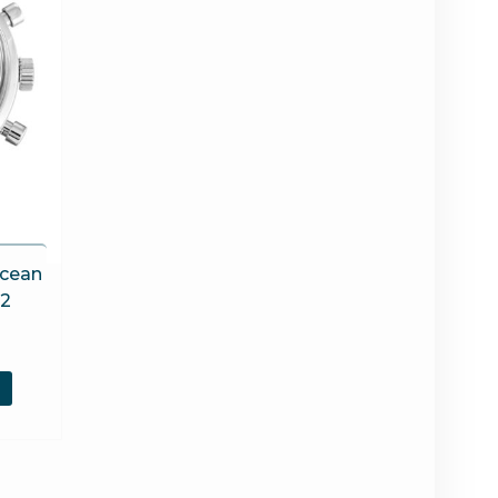
ocean
52