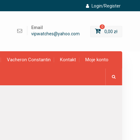
Login/Register
Email
0
0,00
zł
vipwatches@yahoo.com
Vacheron Constantin
Kontakt
Moje konto