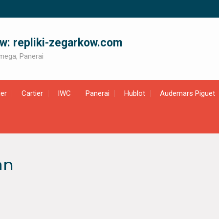
ów: repliki-zegarkow.com
 Omega, Panerai
er
Cartier
IWC
Panerai
Hublot
Audemars Piguet
an