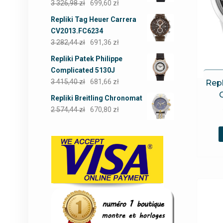
3 326,98
zł
699,60
zł
Repliki Tag Heuer Carrera
CV2013.FC6234
3 282,44
zł
691,36
zł
Repliki Patek Philippe
Complicated 5130J
3 415,40
zł
681,66
zł
Repl
Repliki Breitling Chronomat
2 574,44
zł
670,80
zł