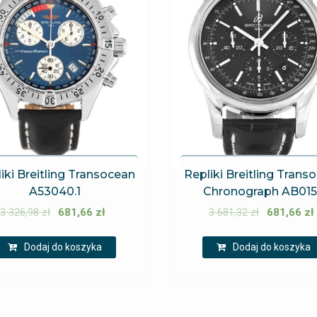
iki Breitling Transocean
Repliki Breitling Trans
A53040.1
Chronograph AB01
3 326,98
zł
681,66
zł
3 681,32
zł
681,66
zł
Dodaj do koszyka
Dodaj do koszyka