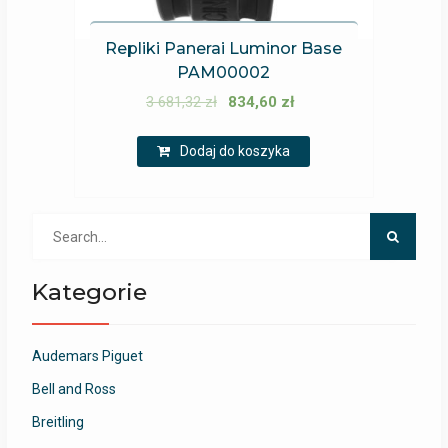
Repliki Panerai Luminor Base
PAM00002
3 681,32
zł
834,60
zł
Dodaj do koszyka
Search
for:
Kategorie
Audemars Piguet
Bell and Ross
Breitling