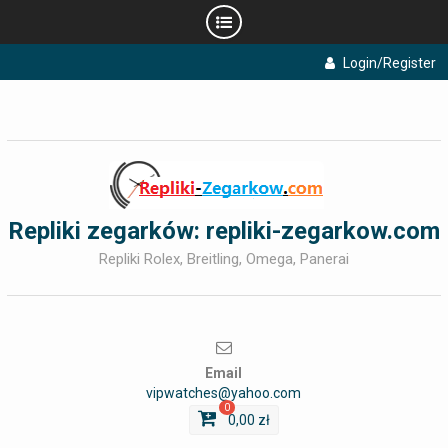
Skip
Login/Register
to
content
Repliki zegarków: repliki-zegarkow.com
Repliki Rolex, Breitling, Omega, Panerai
Email
vipwatches@yahoo.com
0
0,00
zł