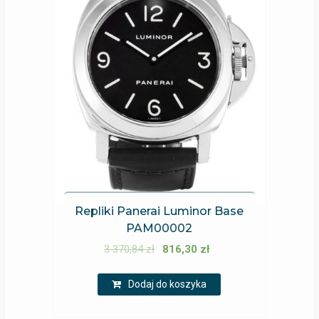
Repliki Panerai Luminor Base
PAM00002
3 370,84
zł
816,30
zł
Dodaj do koszyka