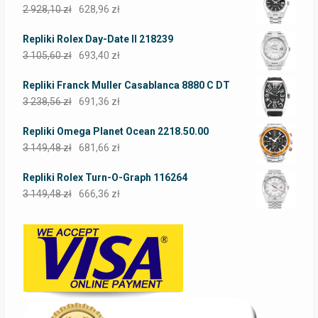
2 928,10
zł
628,96
zł
Repliki Rolex Day-Date II 218239
3 105,60
zł
693,40
zł
Repliki Franck Muller Casablanca 8880 C DT
3 238,56
zł
691,36
zł
Repliki Omega Planet Ocean 2218.50.00
3 149,48
zł
681,66
zł
Repliki Rolex Turn-O-Graph 116264
3 149,48
zł
666,36
zł