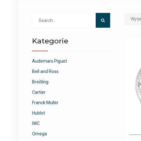
Search
Wyśw
for:
Kategorie
Audemars Piguet
Bell and Ross
Breitling
Cartier
Franck Muller
Hublot
IWC
Omega