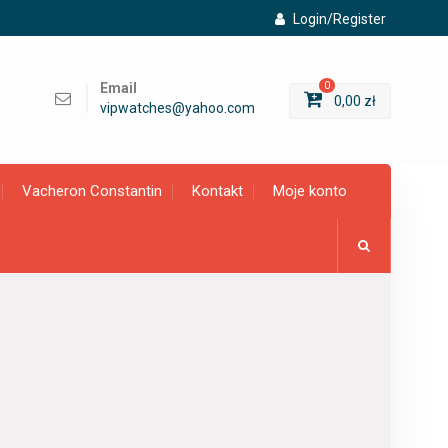
Login/Register
Email
0
0,00
zł
vipwatches@yahoo.com
Vacheron Constantin
Kontakt
Moje konto