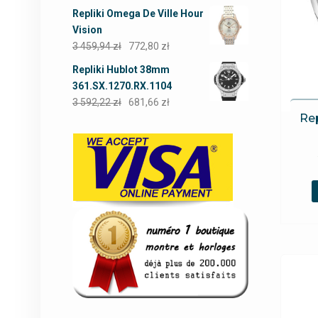
Repliki Omega De Ville Hour
Vision
3 459,94
zł
772,80
zł
Repliki Hublot 38mm
361.SX.1270.RX.1104
3 592,22
zł
681,66
zł
Rep