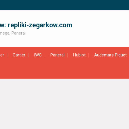
ów: repliki-zegarkow.com
 Omega, Panerai
er
Cartier
IWC
Panerai
Hublot
Audemars Piguet