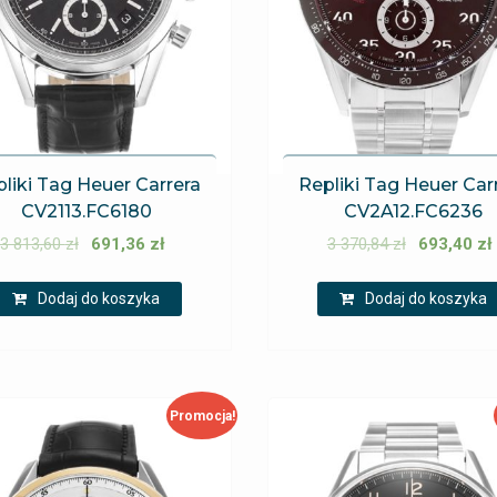
liki Tag Heuer Carrera
Repliki Tag Heuer Car
CV2113.FC6180
CV2A12.FC6236
3 813,60
zł
691,36
zł
3 370,84
zł
693,40
zł
Dodaj do koszyka
Dodaj do koszyka
Promocja!