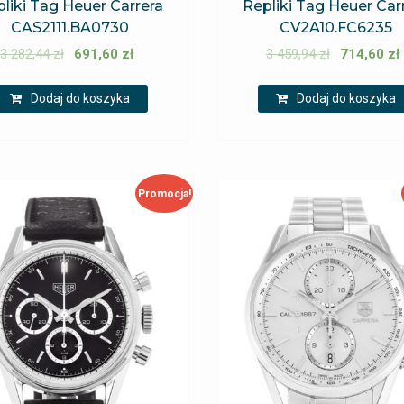
liki Tag Heuer Carrera
Repliki Tag Heuer Car
CAS2111.BA0730
CV2A10.FC6235
3 282,44
zł
691,60
zł
3 459,94
zł
714,60
zł
Dodaj do koszyka
Dodaj do koszyka
Promocja!