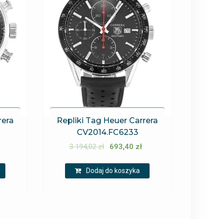
rera
Repliki Tag Heuer Carrera
CV2014.FC6233
3 194,02
zł
693,40
zł
Dodaj do koszyka