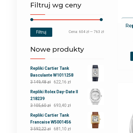
Filtruj wg ceny
Rep
Filtruj
Cena:
604 zł
—
763 zł
Nowe produkty
Repliki Cartier Tank
Basculante W1011258
3 149,48
zł
622,16
zł
Repliki Rolex Day-Date II
218239
3 105,60
zł
693,40
zł
Repliki Cartier Tank
Francaise W5001456
3 592,22
zł
681,10
zł