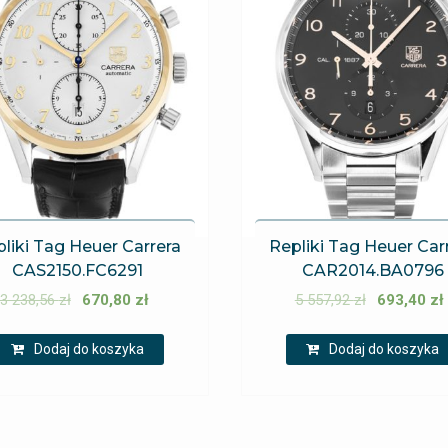
liki Tag Heuer Carrera
Repliki Tag Heuer Car
CAS2150.FC6291
CAR2014.BA0796
3 238,56
zł
670,80
zł
5 557,92
zł
693,40
zł
Dodaj do koszyka
Dodaj do koszyka