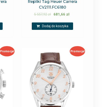
rera
Repliki Tag Heuer Carrera
CV2111.FC6180
5 557,92
zł
681,66
zł
Dodaj do koszyka
Promocja!
Promocja!