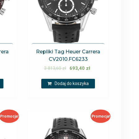
rera
Repliki Tag Heuer Carrera
CV2010.FC6233
3 813,60
zł
693,40
zł
Dodaj do koszyka
Promocja!
Promocja!