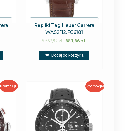
rera
Repliki Tag Heuer Carrera
WAS2112.FC6181
5 557,92
zł
681,66
zł
Dodaj do koszyka
Promocja!
Promocja!