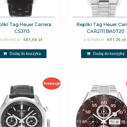
liki Tag Heuer Carrera
Repliki Tag Heuer Car
CS3113
CAR2111.BA0720
5 557,92
zł
681,66
zł
2 529,88
zł
691,36
zł
Dodaj do koszyka
Dodaj do koszyka
Promocja!