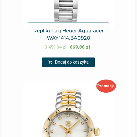
Repliki Tag Heuer Aquaracer
WAY1414.BA0920
3 459,94
zł
669,86
zł
Dodaj do koszyka
Promocja!