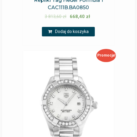
Repliki Tag Heuer Formula 1
CAC111B.BA0850
3 813,60
zł
668,40
zł
Dodaj do koszyka
Promocja!