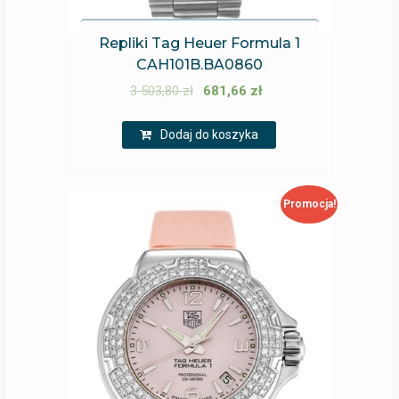
Repliki Tag Heuer Formula 1
CAH101B.BA0860
3 503,80
zł
681,66
zł
Dodaj do koszyka
Promocja!