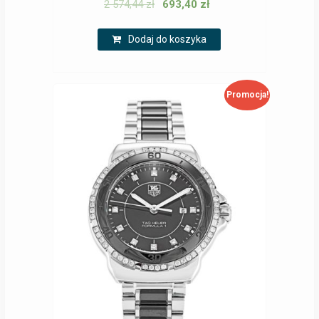
2 574,44
zł
693,40
zł
Dodaj do koszyka
Promocja!