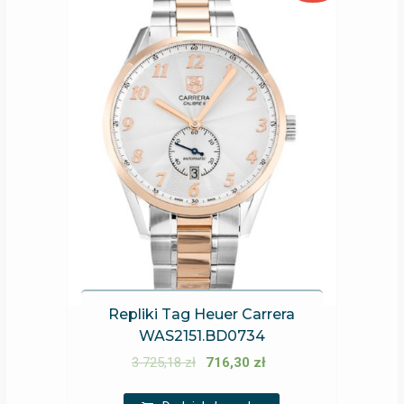
Repliki Tag Heuer Carrera
WAS2151.BD0734
3 725,18
zł
716,30
zł