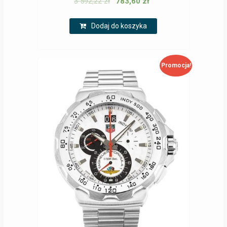
3 592,22
zł
783,60
zł
Dodaj do koszyka
Promocja!