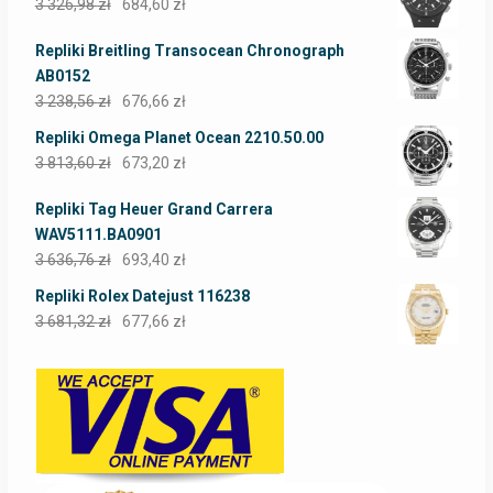
3 326,98
zł
684,60
zł
Repliki Breitling Transocean Chronograph
AB0152
3 238,56
zł
676,66
zł
Repliki Omega Planet Ocean 2210.50.00
3 813,60
zł
673,20
zł
Repliki Tag Heuer Grand Carrera
WAV5111.BA0901
3 636,76
zł
693,40
zł
Repliki Rolex Datejust 116238
3 681,32
zł
677,66
zł