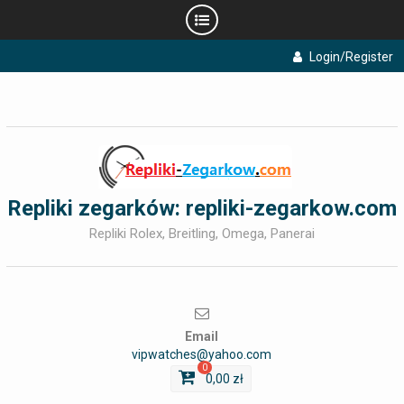
Skip
Login/Register
to
content
Repliki zegarków: repliki-zegarkow.com
Repliki Rolex, Breitling, Omega, Panerai
Email
vipwatches@yahoo.com
0
0,00
zł