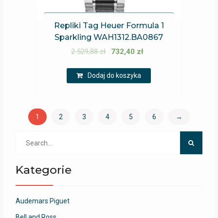
Repliki Tag Heuer Formula 1
Sparkling WAH1312.BA0867
2 529,88
zł
732,40
zł
Dodaj do koszyka
1
2
3
4
5
6
→
Search
for:
Kategorie
Audemars Piguet
Bell and Ross