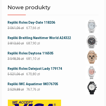
Nowe produkty
Repliki Rolex Day-Date 118206
3 061,06
zł
677,66
zł
Repliki Breitling Navitimer World A24322
3 813,60
zł
687,90
zł
Repliki Rolex Daytona 116505
3 548,36
zł
681,10
zł
Repliki Rolex Datejust Lady 179174
5 521,06
zł
670,80
zł
Repliki IWC Aquatimer IW376705
2 529,88
zł
767,76
zł