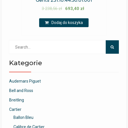
Gents 231.10.44.50.01.001
3 238,56
zł
693,40
zł
Dodaj do koszyka
Search
for:
Kategorie
Audemars Piguet
Bell and Ross
Breitling
Cartier
Ballon Bleu
Calibre de Cartier