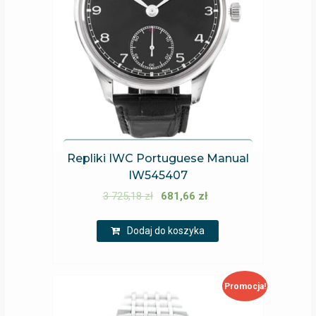
Repliki IWC Portuguese Manual
IW545407
3 725,18
zł
681,66
zł
Dodaj do koszyka
Promocja!