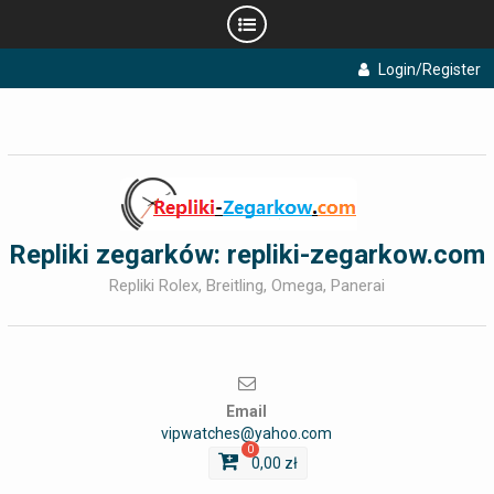
Skip
Login/Register
to
content
Repliki zegarków: repliki-zegarkow.com
Repliki Rolex, Breitling, Omega, Panerai
Email
vipwatches@yahoo.com
0
0,00
zł