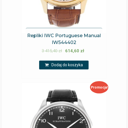
Repliki IWC Portuguese Manual
IW544402
3 415,40
zł
614,60
zł
Dodaj do koszyka
Promocja!