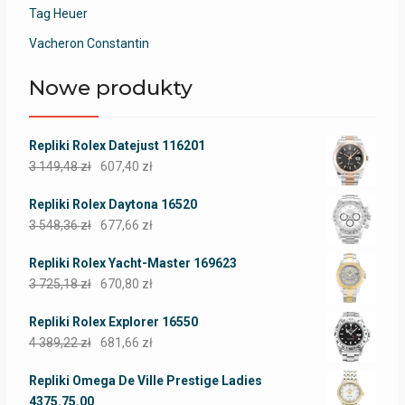
Tag Heuer
Vacheron Constantin
Nowe produkty
Repliki Rolex Datejust 116201
3 149,48
zł
607,40
zł
Repliki Rolex Daytona 16520
3 548,36
zł
677,66
zł
Repliki Rolex Yacht-Master 169623
3 725,18
zł
670,80
zł
Repliki Rolex Explorer 16550
4 389,22
zł
681,66
zł
Repliki Omega De Ville Prestige Ladies
4375.75.00