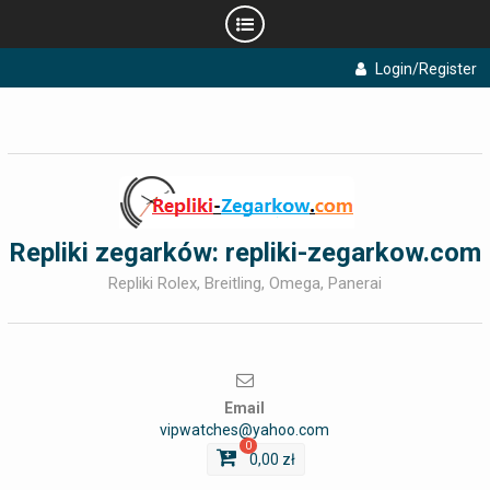
Skip
Login/Register
to
content
Repliki zegarków: repliki-zegarkow.com
Repliki Rolex, Breitling, Omega, Panerai
Email
vipwatches@yahoo.com
0
0,00
zł