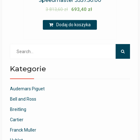
Speedmaster 3557.50.00
3 813,60
zł
693,40
zł
Dodaj do koszyka
Search
for:
Kategorie
Audemars Piguet
Bell and Ross
Breitling
Cartier
Franck Muller