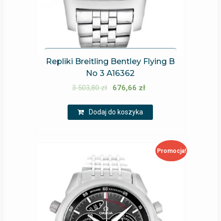
Repliki Breitling Bentley Flying B
No 3 A16362
3 503,80
zł
676,66
zł
Dodaj do koszyka
Promocja!