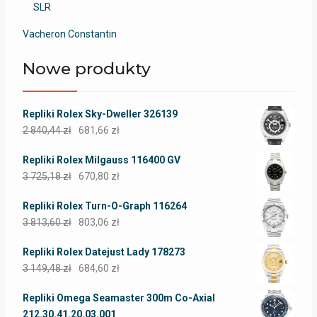
SLR
Vacheron Constantin
Nowe produkty
Repliki Rolex Sky-Dweller 326139
2 840,44
zł
681,66
zł
Repliki Rolex Milgauss 116400 GV
3 725,18
zł
670,80
zł
Repliki Rolex Turn-O-Graph 116264
3 813,60
zł
803,06
zł
Repliki Rolex Datejust Lady 178273
3 149,48
zł
684,60
zł
Repliki Omega Seamaster 300m Co-Axial
212.30.41.20.03.001