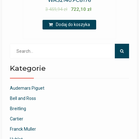
WAS2140.FC8176
3 459,94
zł
722,10
zł
Dodaj do koszyka
Search
for:
Kategorie
Audemars Piguet
Bell and Ross
Breitling
Cartier
Franck Muller