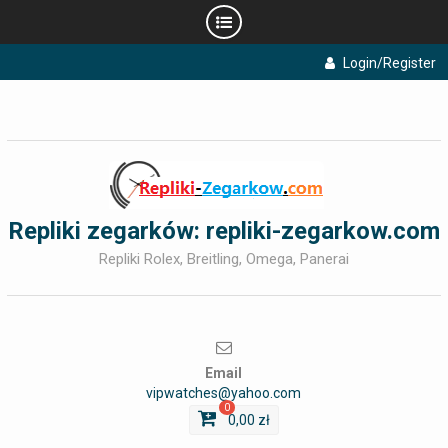
Skip
Login/Register
to
content
Repliki zegarków: repliki-zegarkow.com
Repliki Rolex, Breitling, Omega, Panerai
Email
vipwatches@yahoo.com
0
0,00
zł