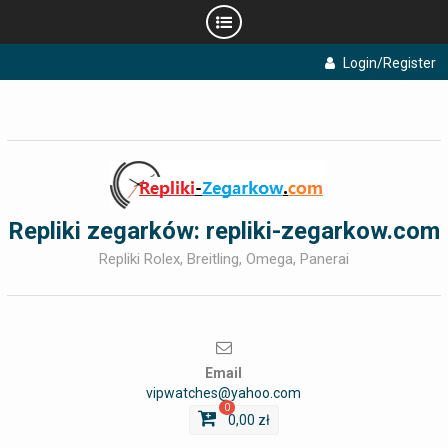
Skip
Login/Register
to
content
Repliki zegarków: repliki-zegarkow.com
Repliki Rolex, Breitling, Omega, Panerai
Email
vipwatches@yahoo.com
0
0,00
zł