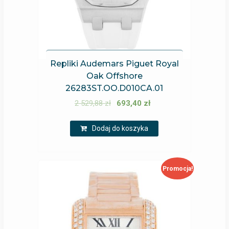
Repliki Audemars Piguet Royal
Oak Offshore
26283ST.OO.D010CA.01
2 529,88
zł
693,40
zł
Dodaj do koszyka
Promocja!