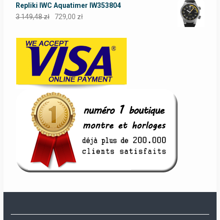
Repliki IWC Aquatimer IW353804
3 149,48
zł
729,00
zł