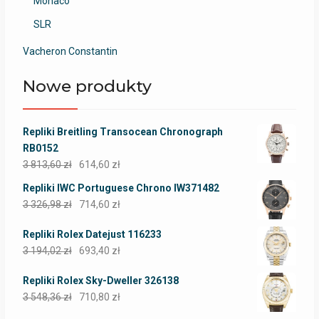
Monaco
SLR
Vacheron Constantin
Nowe produkty
Repliki Breitling Transocean Chronograph
RB0152
3 813,60
zł
614,60
zł
Repliki IWC Portuguese Chrono IW371482
3 326,98
zł
714,60
zł
Repliki Rolex Datejust 116233
3 194,02
zł
693,40
zł
Repliki Rolex Sky-Dweller 326138
3 548,36
zł
710,80
zł