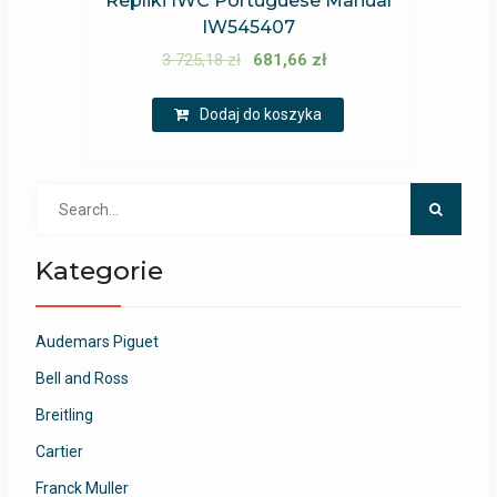
Repliki IWC Portuguese Manual
IW545407
3 725,18
zł
681,66
zł
Dodaj do koszyka
Search
for:
Kategorie
Audemars Piguet
Bell and Ross
Breitling
Cartier
Franck Muller