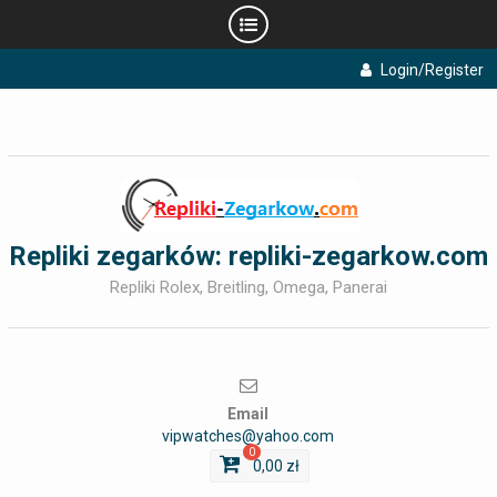
Skip
Login/Register
to
content
Repliki zegarków: repliki-zegarkow.com
Repliki Rolex, Breitling, Omega, Panerai
Email
vipwatches@yahoo.com
0
0,00
zł