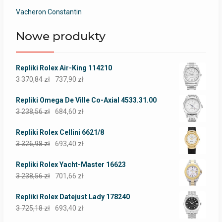
Vacheron Constantin
Nowe produkty
Repliki Rolex Air-King 114210
3 370,84
zł
737,90
zł
Repliki Omega De Ville Co-Axial 4533.31.00
3 238,56
zł
684,60
zł
Repliki Rolex Cellini 6621/8
3 326,98
zł
693,40
zł
Repliki Rolex Yacht-Master 16623
3 238,56
zł
701,66
zł
Repliki Rolex Datejust Lady 178240
3 725,18
zł
693,40
zł