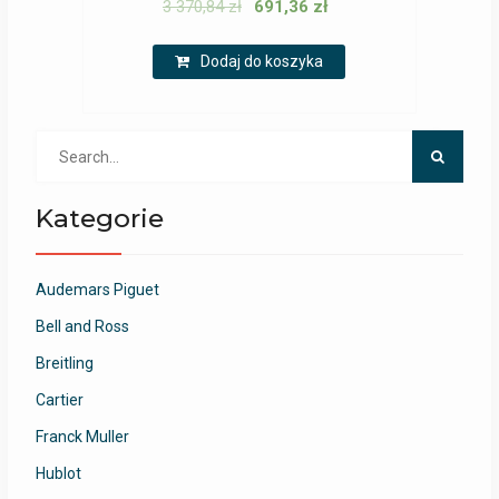
3 370,84
zł
691,36
zł
Dodaj do koszyka
Search
for:
Kategorie
Audemars Piguet
Bell and Ross
Breitling
Cartier
Franck Muller
Hublot