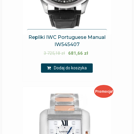
Repliki IWC Portuguese Manual
IW545407
3 725,18
zł
681,66
zł
Dodaj do koszyka
Promocja!