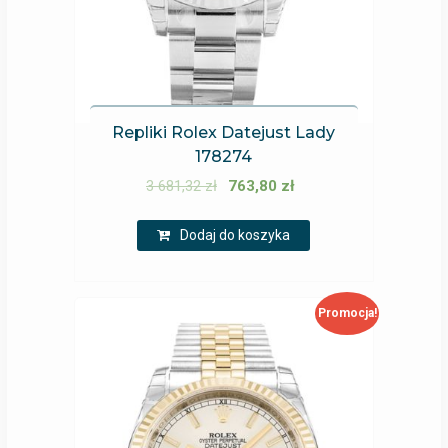
Repliki Rolex Datejust Lady
178274
3 681,32
zł
763,80
zł
Dodaj do koszyka
Promocja!