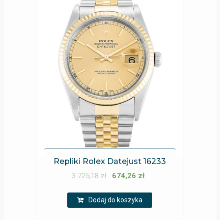
Repliki Rolex Datejust 16233
3 725,18
zł
674,26
zł
Dodaj do koszyka