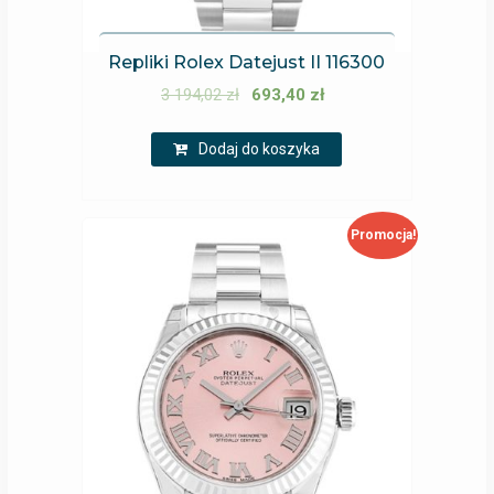
Repliki Rolex Datejust II 116300
3 194,02
zł
693,40
zł
Dodaj do koszyka
Promocja!