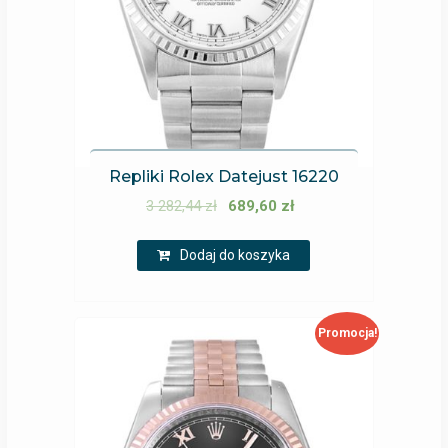
Repliki Rolex Datejust 16220
3 282,44
zł
689,60
zł
Dodaj do koszyka
Promocja!