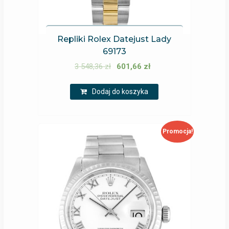
Repliki Rolex Datejust Lady
69173
3 548,36
zł
601,66
zł
Dodaj do koszyka
Promocja!