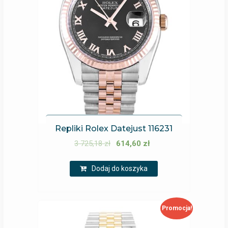
Repliki Rolex Datejust 116231
3 725,18
zł
614,60
zł
Dodaj do koszyka
Promocja!