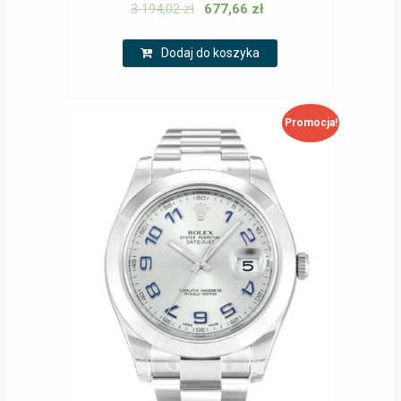
3 194,02
zł
677,66
zł
Dodaj do koszyka
Promocja!