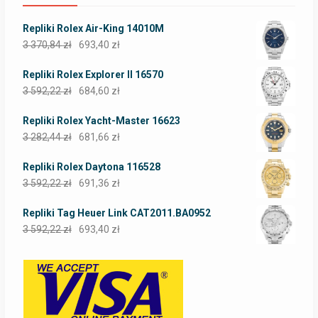
Repliki Rolex Air-King 14010M
3 370,84
zł
693,40
zł
Repliki Rolex Explorer II 16570
3 592,22
zł
684,60
zł
Repliki Rolex Yacht-Master 16623
3 282,44
zł
681,66
zł
Repliki Rolex Daytona 116528
3 592,22
zł
691,36
zł
Repliki Tag Heuer Link CAT2011.BA0952
3 592,22
zł
693,40
zł