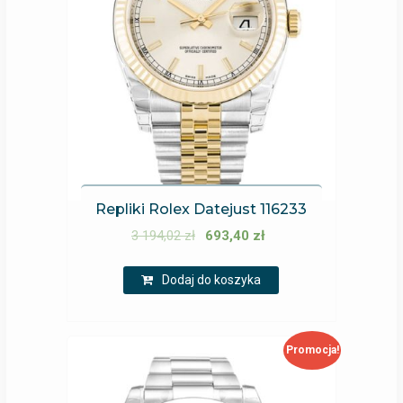
Repliki Rolex Datejust 116233
3 194,02
zł
693,40
zł
Dodaj do koszyka
Promocja!