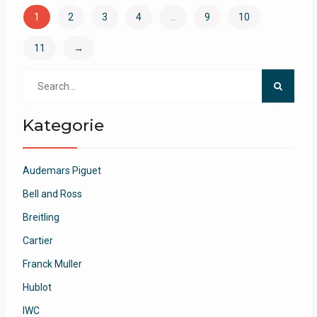
1
2
3
4
…
9
10
11
→
Search
for:
Kategorie
Audemars Piguet
Bell and Ross
Breitling
Cartier
Franck Muller
Hublot
IWC