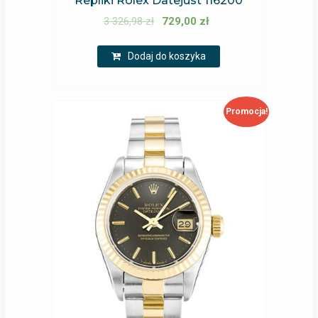
Repliki Rolex Datejust 116200
3 326,98
zł
729,00
zł
Dodaj do koszyka
Promocja!