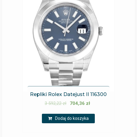
Repliki Rolex Datejust II 116300
3 592,22
zł
704,36
zł
Dodaj do koszyka