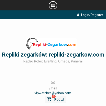
Skip
Login/Register
to
content
Repliki zegarków: repliki-zegarkow.com
Repliki Rolex, Breitling, Omega, Panerai
Email
vipwatches@yahoo.com
0
0,00
zł