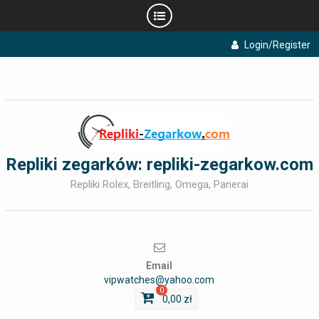
Skip
Login/Register
to
content
Repliki zegarków: repliki-zegarkow.com
Repliki Rolex, Breitling, Omega, Panerai
Email
vipwatches@yahoo.com
0
0,00
zł