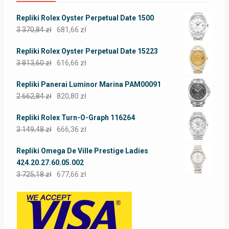
Repliki Rolex Oyster Perpetual Date 1500
3 370,84
zł
681,66
zł
Repliki Rolex Oyster Perpetual Date 15223
3 813,60
zł
616,66
zł
Repliki Panerai Luminor Marina PAM00091
2 662,84
zł
820,80
zł
Repliki Rolex Turn-O-Graph 116264
3 149,48
zł
666,36
zł
Repliki Omega De Ville Prestige Ladies
424.20.27.60.05.002
3 725,18
zł
677,66
zł