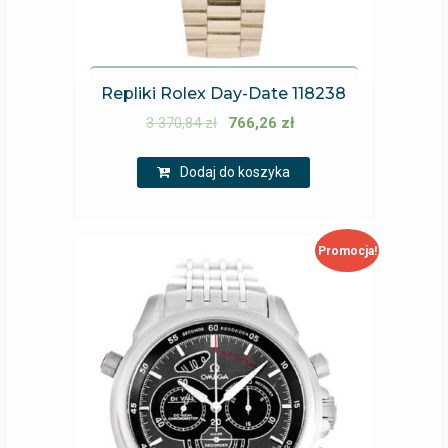
Repliki Rolex Day-Date 118238
3 370,84
zł
766,26
zł
Dodaj do koszyka
Promocja!