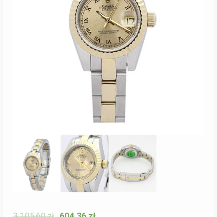
3 105,60
zł
604,36
zł