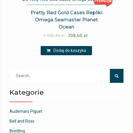
Promocja!
Pretty Red Gold Cases Repliki
Omega Seamaster Planet
Ocean
1 942,44
zł
708,60
zł
Dodaj do koszyka
Search
for:
Kategorie
Audemars Piguet
Bell and Ross
Breitling