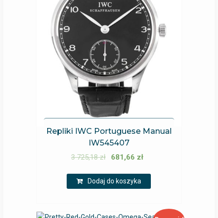
Repliki IWC Portuguese Manual
IW545407
3 725,18
zł
681,66
zł
Dodaj do koszyka