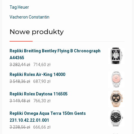
Tag Heuer
Vacheron Constantin
Nowe produkty
Repliki Breitling Bentley Flying B Chronograph
A44365
3 282,44
zł
714,60
zł
Repliki Rolex Air-King 14000
3 548,36
zł
687,90
zł
Repliki Rolex Daytona 116505
3 149,48
zł
766,30
zł
Repliki Omega Aqua Terra 150m Gents
231.10.42.22.01.001
3 238,56
zł
666,66
zł