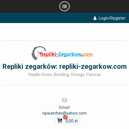
Skip
Login/Register
to
content
Repliki zegarków: repliki-zegarkow.com
Repliki Rolex, Breitling, Omega, Panerai
Email
vipwatches@yahoo.com
0
0,00
zł