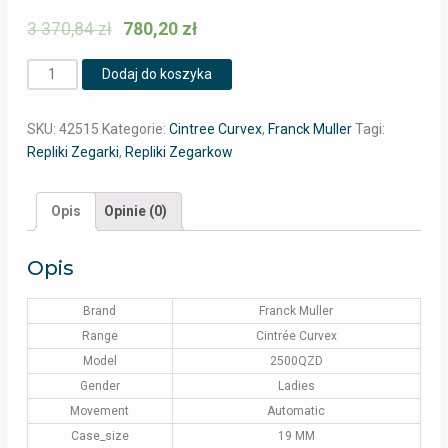
3 370,84
zł
780,20
zł
Ilość
Dodaj do koszyka
SKU:
42515
Kategorie:
Cintree Curvex
,
Franck Muller
Tagi:
Repliki Zegarki
,
Repliki Zegarkow
Opis
Opinie (0)
Opis
Brand
Franck Muller
Range
Cintrée Curvex
Model
2500QZD
Gender
Ladies
Movement
Automatic
Case_size
19 MM