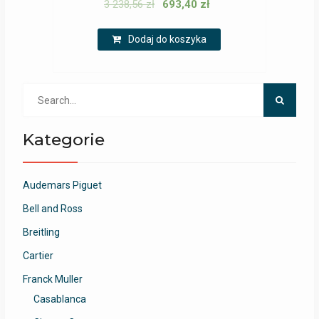
3 238,56
zł
693,40
zł
Dodaj do koszyka
Search
for:
Kategorie
Audemars Piguet
Bell and Ross
Breitling
Cartier
Franck Muller
Casablanca