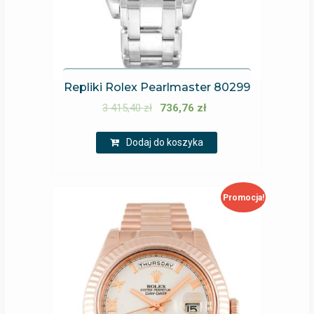
Repliki Rolex Pearlmaster 80299
3 415,40
zł
736,76
zł
Dodaj do koszyka
Promocja!