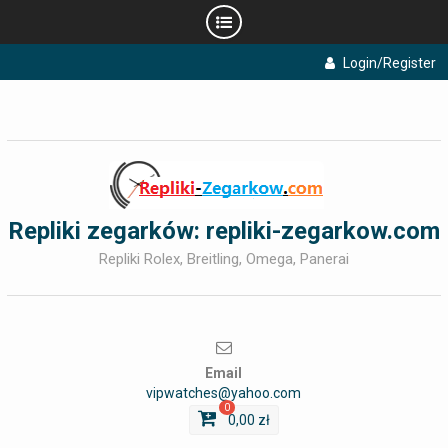
Skip
Login/Register
to
content
Repliki zegarków: repliki-zegarkow.com
Repliki Rolex, Breitling, Omega, Panerai
Email
vipwatches@yahoo.com
0
0,00
zł