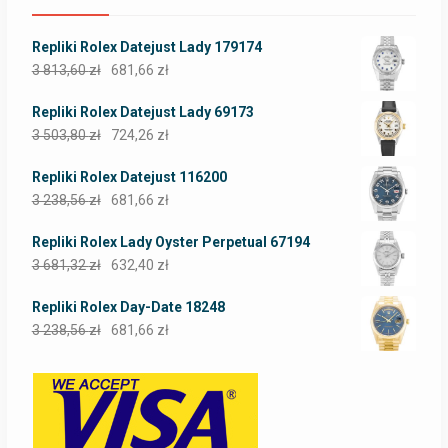
Repliki Rolex Datejust Lady 179174
3 813,60
zł
681,66
zł
Repliki Rolex Datejust Lady 69173
3 503,80
zł
724,26
zł
Repliki Rolex Datejust 116200
3 238,56
zł
681,66
zł
Repliki Rolex Lady Oyster Perpetual 67194
3 681,32
zł
632,40
zł
Repliki Rolex Day-Date 18248
3 238,56
zł
681,66
zł