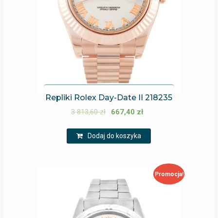
Repliki Rolex Day-Date II 218235
3 813,60
zł
667,40
zł
Dodaj do koszyka
Promocja!