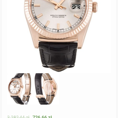
3 282,44
zł
726,66
zł