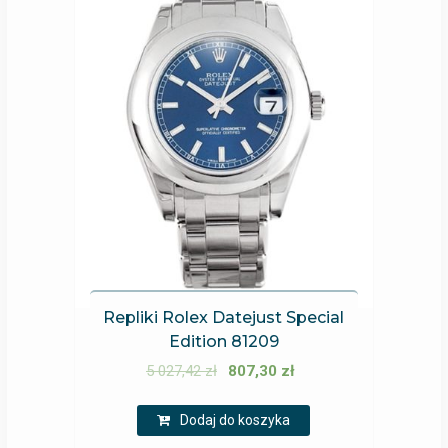
Repliki Rolex Datejust Special
Edition 81209
5 027,42
zł
807,30
zł
Dodaj do koszyka