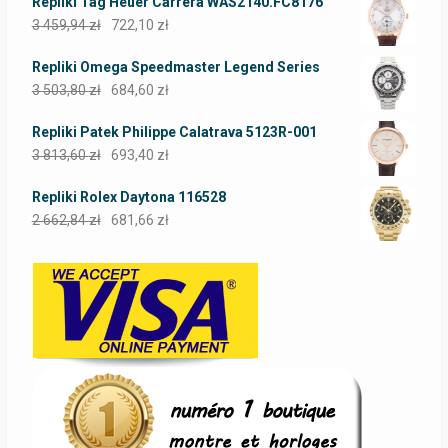
Repliki Tag Heuer Carrera WAS2140.FC8176
3 459,94
zł
722,10
zł
Repliki Omega Speedmaster Legend Series
3 503,80
zł
684,60
zł
Repliki Patek Philippe Calatrava 5123R-001
3 813,60
zł
693,40
zł
Repliki Rolex Daytona 116528
2 662,84
zł
681,66
zł