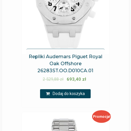
Repliki Audemars Piguet Royal
Oak Offshore
26283ST.OO.D010CA.01
2 529,88
zł
693,40
zł
Dodaj do koszyka
Promocja!