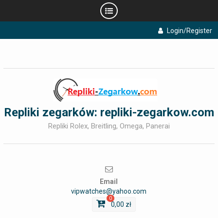
Skip
Login/Register
to
content
Repliki zegarków: repliki-zegarkow.com
Repliki Rolex, Breitling, Omega, Panerai
Email
vipwatches@yahoo.com
0
0,00
zł