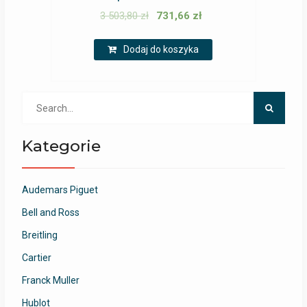
3 503,80
zł
731,66
zł
Dodaj do koszyka
Search
for:
Kategorie
Audemars Piguet
Bell and Ross
Breitling
Cartier
Franck Muller
Hublot