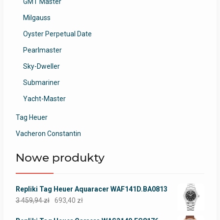
GMT Master
Milgauss
Oyster Perpetual Date
Pearlmaster
Sky-Dweller
Submariner
Yacht-Master
Tag Heuer
Vacheron Constantin
Nowe produkty
Repliki Tag Heuer Aquaracer WAF141D.BA0813
3 459,94
zł
693,40
zł