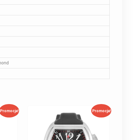
amond
Promocja!
Promocja!