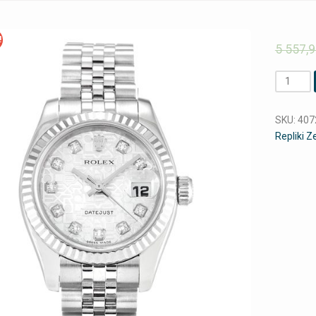
!
5 557,
Ilość
SKU:
407
Repliki 