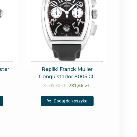
ster
Repliki Franck Muller
Conquistador 8005 CC
3 503,80
zł
731,66
zł
Dodaj do koszyka