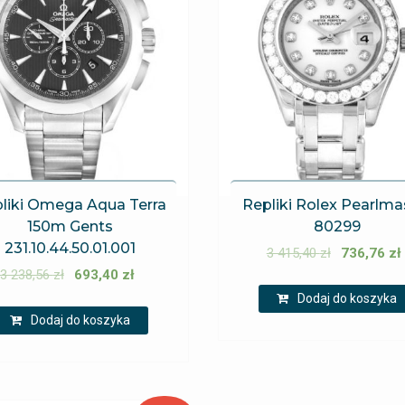
liki Omega Aqua Terra
Repliki Rolex Pearlma
150m Gents
80299
231.10.44.50.01.001
3 415,40
zł
736,76
zł
3 238,56
zł
693,40
zł
Dodaj do koszyka
Dodaj do koszyka