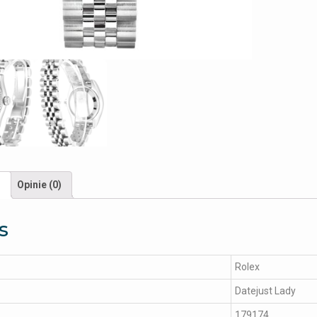
s
Opinie (0)
s
Rolex
Datejust Lady
179174