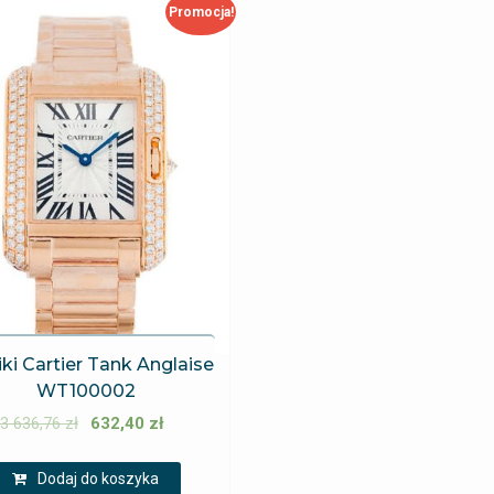
Promocja!
iki Cartier Tank Anglaise
WT100002
3 636,76
zł
632,40
zł
Dodaj do koszyka