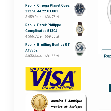
Repliki Omega Planet Ocean
232.90.44.22.03.001
3 459,94
zł
636,76
zł
Repliki Patek Philippe
Complicated 5130J
4 566,72
zł
669,66
zł
Repliki Breitling Bentley GT
A13362
Rep
2 972,64
zł
681,66
zł