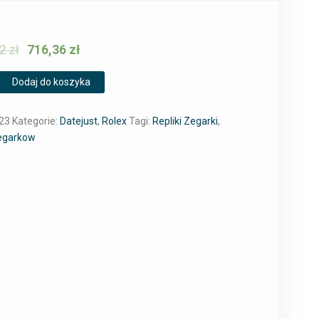
92
zł
716,36
zł
Dodaj do koszyka
23
Kategorie:
Datejust
,
Rolex
Tagi:
Repliki Zegarki
,
Zegarkow