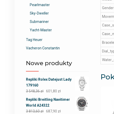
Pearlmaster
Gender
Sky-Dweller
Movem
Submariner
Case_s
Yacht-Master
Case_m
Tag Heuer
Bracele
Vacheron Constantin
Dial_ty
Water_
Nowe produkty
Pok
Repliki Rolex Datejust Lady
179160
3 548,36
zł
601,80
zł
Repliki Breitling Navitimer
World A24322
3 813,60
zł
687,90
zł