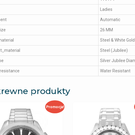
Ladies
ent
Automatic
ize
26 MM
aterial
Steel & White Gold
t_material
Steel (Jubilee)
pe
Silver Jubilee Di
resistance
Water Resistant
rewne produkty
Promocja!