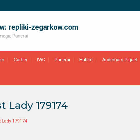
ów: repliki-zegarkow.com
 Omega, Panerai
er
Cartier
IWC
Panerai
Hublot
Audemars Piguet
st Lady 179174
st Lady 179174