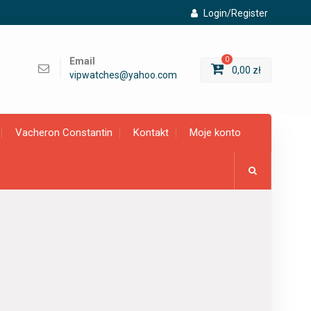
Login/Register
Email
0
0,00
zł
vipwatches@yahoo.com
Vacheron Constantin
Kontakt
Moje konto