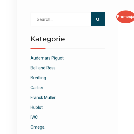
Search
Promocja
for:
Kategorie
Audemars Piguet
Bell and Ross
Breitling
Cartier
Franck Muller
Hublot
IWC
Omega