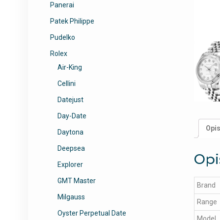
Panerai
Patek Philippe
Pudelko
Rolex
Air-King
Cellini
Datejust
Day-Date
Opi
Daytona
Deepsea
Opi
Explorer
GMT Master
Brand
Milgauss
Range
Oyster Perpetual Date
Model