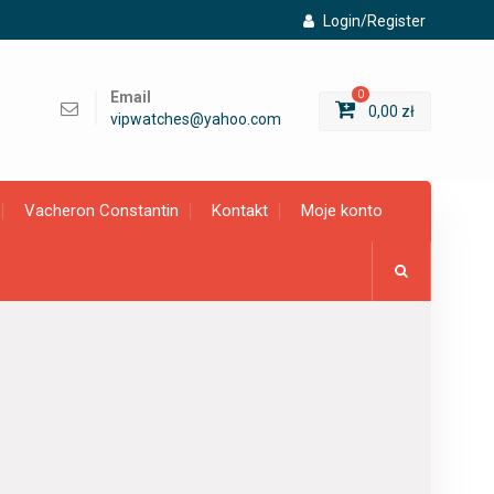
Login/Register
Email
0
0,00
zł
vipwatches@yahoo.com
Vacheron Constantin
Kontakt
Moje konto