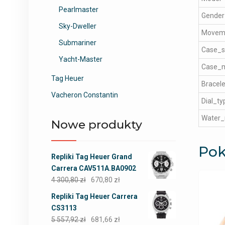
Pearlmaster
Gender
Sky-Dweller
Movem
Submariner
Case_s
Yacht-Master
Case_m
Tag Heuer
Bracele
Vacheron Constantin
Dial_ty
Water_
Nowe produkty
Pok
Repliki Tag Heuer Grand
Carrera CAV511A.BA0902
4 300,80
zł
670,80
zł
Repliki Tag Heuer Carrera
CS3113
5 557,92
zł
681,66
zł