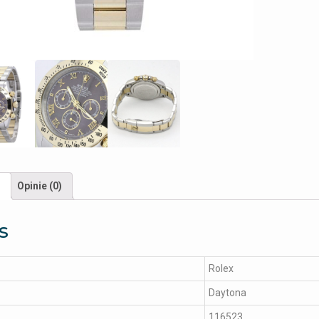
s
Opinie (0)
s
Rolex
Daytona
116523