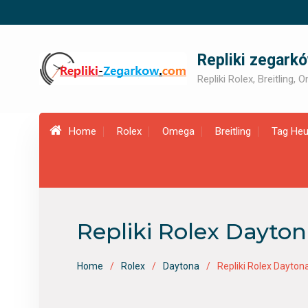
Skip
to
content
Repliki zegark
Repliki Rolex, Breitling,
Home
Rolex
Omega
Breitling
Tag Heu
Repliki Rolex Dayton
Home
Rolex
Daytona
Repliki Rolex Dayto