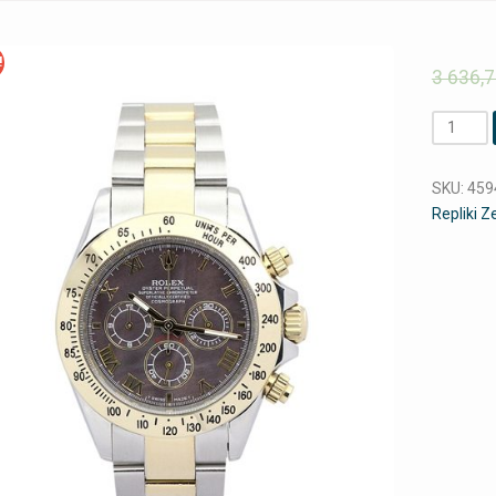
!
3 636,
Ilość
SKU:
459
Repliki 