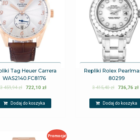
liki Tag Heuer Carrera
Repliki Rolex Pearlma
WAS2140.FC8176
80299
3 459,94
zł
722,10
zł
3 415,40
zł
736,76
zł
Dodaj do koszyka
Dodaj do koszyka
Promocja!