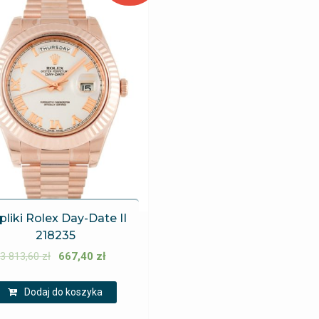
pliki Rolex Day-Date II
218235
3 813,60
zł
667,40
zł
Dodaj do koszyka