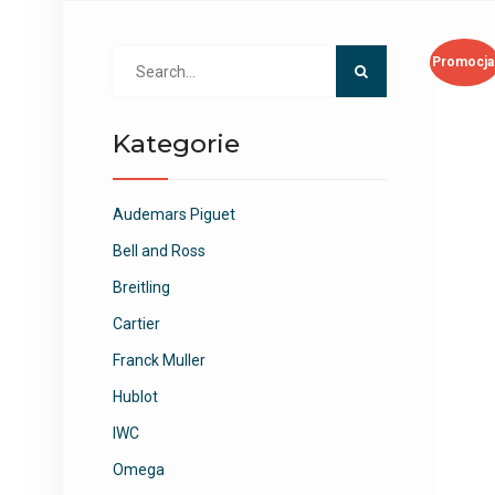
Search
Promocja
for:
Kategorie
Audemars Piguet
Bell and Ross
Breitling
Cartier
Franck Muller
Hublot
IWC
Omega