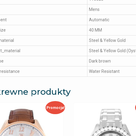
Mens
ent
Automatic
ize
40 MM
aterial
Steel & Yellow Gold
t_material
Steel & Yellow Gold (Oys
pe
Dark brown
resistance
Water Resistant
rewne produkty
Promocja!