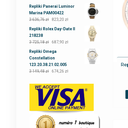
Repliki Panerai Luminor
Marina PAM00422
3 636,76
zł
823,20
zł
Repliki Rolex Day-Date II
218238
3 725,18
zł
687,90
zł
Repliki Omega
Constellation
Rep
123.20.38.21.02.005
3 149,48
zł
674,26
zł