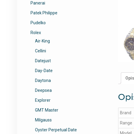
Panerai
Patek Philippe
Pudelko
Rolex
Air-King
Cellini
Datejust
Day-Date
Opi
Daytona
Deepsea
Opi
Explorer
GMT Master
Brand
Milgauss
Range
Oyster Perpetual Date
Model