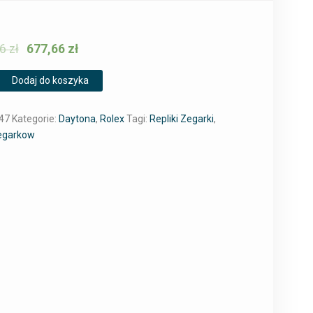
76
zł
677,66
zł
Dodaj do koszyka
47
Kategorie:
Daytona
,
Rolex
Tagi:
Repliki Zegarki
,
Zegarkow