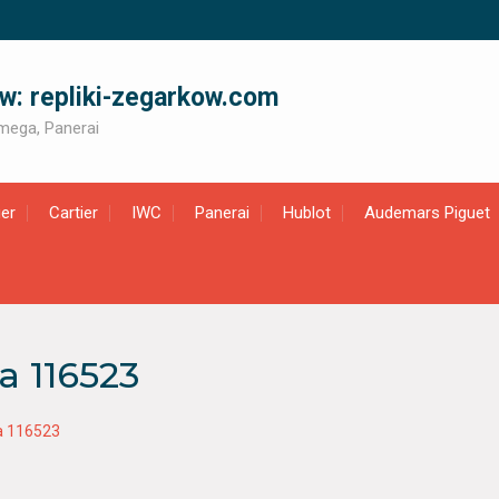
ów: repliki-zegarkow.com
 Omega, Panerai
er
Cartier
IWC
Panerai
Hublot
Audemars Piguet
a 116523
na 116523