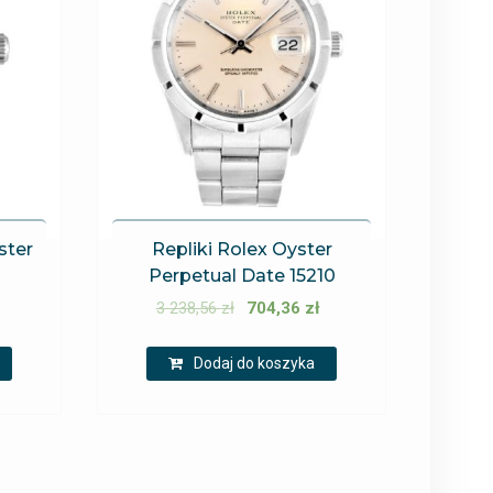
ster
Repliki Rolex Oyster
Perpetual Date 15210
3 238,56
zł
704,36
zł
Dodaj do koszyka