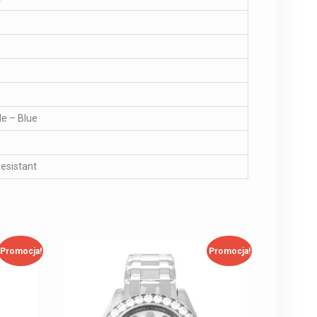
le – Blue
esistant
Promocja!
Promocja!