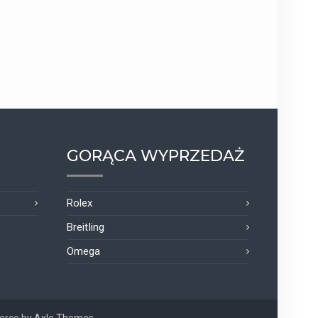
GORĄCA WYPRZEDAŻ
Rolex
Breitling
Omega
erce by
Axle Themes