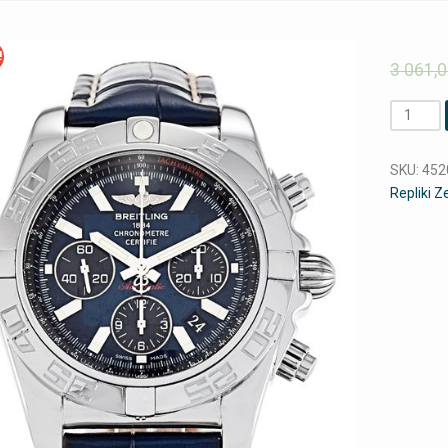
!
3 061,
Ilość
SKU:
452
Repliki 