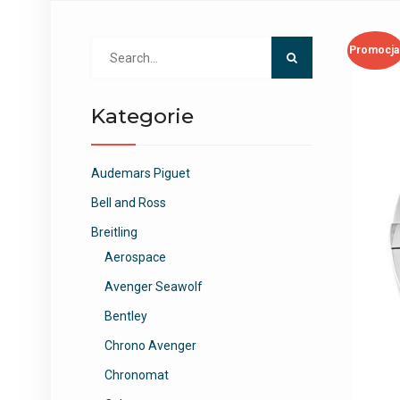
Search
Promocja
for:
Kategorie
Audemars Piguet
Bell and Ross
Breitling
Aerospace
Avenger Seawolf
Bentley
Chrono Avenger
Chronomat