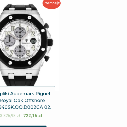
Promocja!
pliki Audemars Piguet
Royal Oak Offshore
940SK.OO.D002CA.02.
3 326,98
zł
722,16
zł