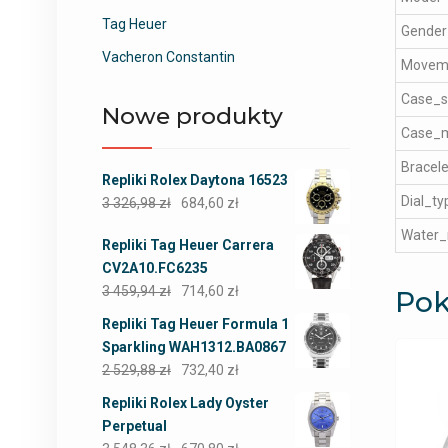
Tag Heuer
Gender
Vacheron Constantin
Movem
Case_s
Nowe produkty
Case_m
Bracele
Repliki Rolex Daytona 16523
Dial_ty
3 326,98
zł
684,60
zł
Water_
Repliki Tag Heuer Carrera
CV2A10.FC6235
3 459,94
zł
714,60
zł
Pok
Repliki Tag Heuer Formula 1
Sparkling WAH1312.BA0867
2 529,88
zł
732,40
zł
Repliki Rolex Lady Oyster
Perpetual