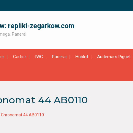
ów: repliki-zegarkow.com
 Omega, Panerai
er
Cartier
IWC
Panerai
Hublot
Audemars Piguet
hronomat 44 AB0110
ing Chronomat 44 AB0110