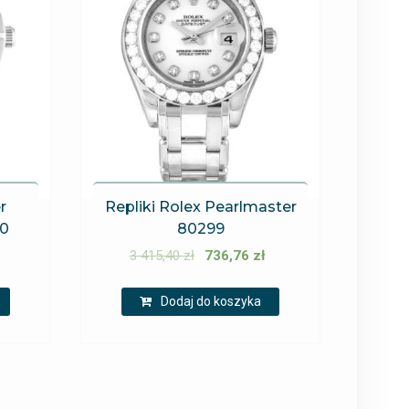
r
Repliki Rolex Pearlmaster
10
80299
3 415,40
zł
736,76
zł
Dodaj do koszyka