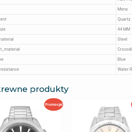
Mens
ent
Quartz
ize
44 MM
aterial
Steel
t_material
Crocodi
pe
Blue
resistance
Water R
rewne produkty
Promocja!