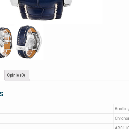
s
Opinie (0)
s
Breitlin
Chrono
AB011