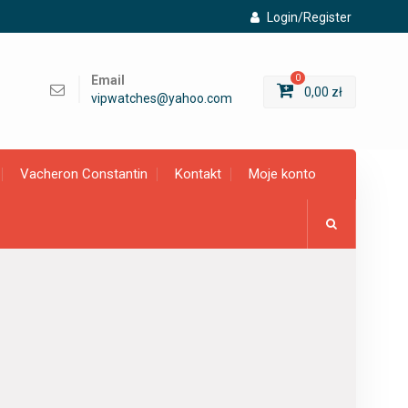
Login/Register
Email
0
0,00
zł
vipwatches@yahoo.com
Vacheron Constantin
Kontakt
Moje konto