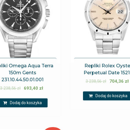
liki Omega Aqua Terra
Repliki Rolex Oyste
150m Gents
Perpetual Date 152
231.10.44.50.01.001
3 238,56
zł
704,36
zł
3 238,56
zł
693,40
zł
Dodaj do koszyka
Dodaj do koszyka