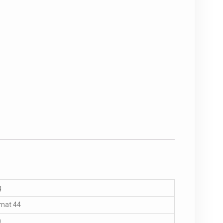
g
mat 44
0