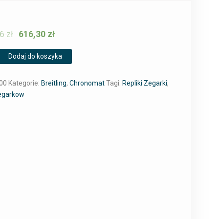
06
zł
616,30
zł
Dodaj do koszyka
00
Kategorie:
Breitling
,
Chronomat
Tagi:
Repliki Zegarki
,
Zegarkow