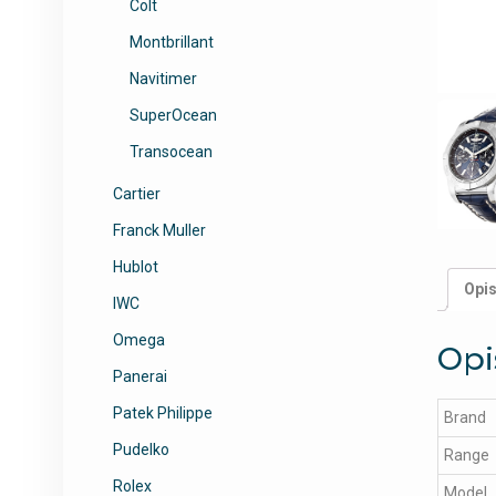
Colt
Montbrillant
Navitimer
SuperOcean
Transocean
Cartier
Franck Muller
Hublot
Opi
IWC
Omega
Opi
Panerai
Patek Philippe
Brand
Pudelko
Range
Rolex
Model