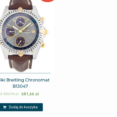
iki Breitling Chronomat
B13047
3 459,94
zł
681,66
zł
Dodaj do koszyka