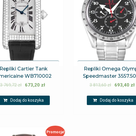
Repliki Cartier Tank
Repliki Omega Olym
mericaine WB710002
Speedmaster 3557.50
3 769,72
zł
673,20
zł
3 813,60
zł
693,40
zł
Dodaj do koszyka
Dodaj do koszyka
Promocja!