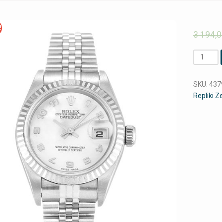
!
3 194,
Ilość
SKU:
437
Repliki 