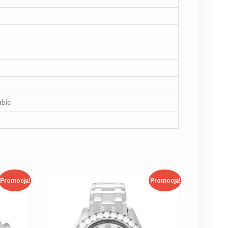
abic
Promocja!
Promocja!