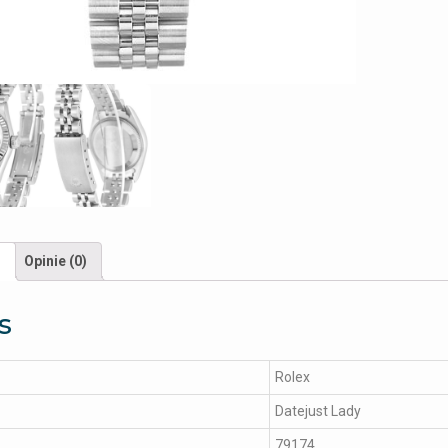
s
Opinie (0)
s
Rolex
Datejust Lady
79174