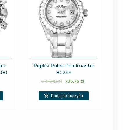
pic
Repliki Rolex Pearlmaster
.00
80299
3 415,40
zł
736,76
zł
Dodaj do koszyka