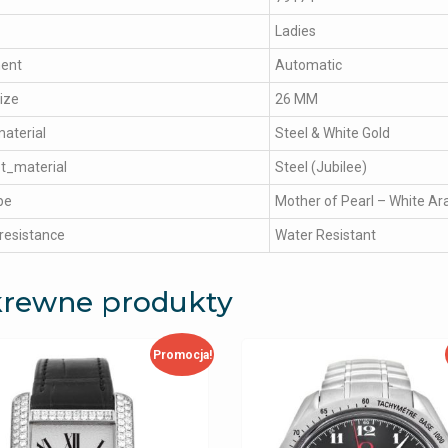
Ladies
ent
Automatic
ize
26 MM
aterial
Steel & White Gold
t_material
Steel (Jubilee)
pe
Mother of Pearl – White Ar
resistance
Water Resistant
rewne produkty
Promocja!