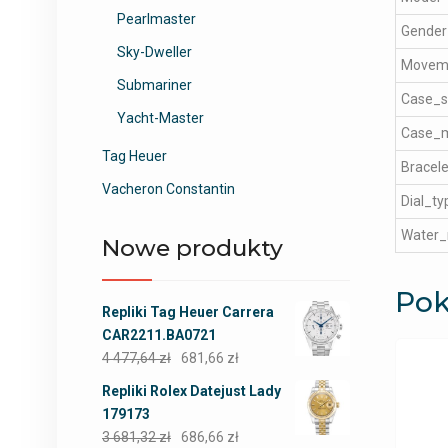
Pearlmaster
Gender
Sky-Dweller
Movem
Submariner
Case_s
Yacht-Master
Case_m
Tag Heuer
Bracele
Vacheron Constantin
Dial_ty
Water_
Nowe produkty
Pok
Repliki Tag Heuer Carrera
CAR2211.BA0721
4 477,64
zł
681,66
zł
Repliki Rolex Datejust Lady
179173
3 681,32
zł
686,66
zł