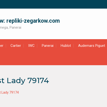
ów: repliki-zegarkow.com
 Omega, Panerai
er
Cartier
IWC
Panerai
Hublot
Audemars Piguet
st Lady 79174
st Lady 79174