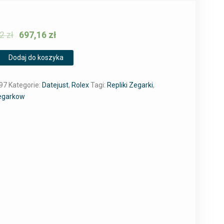
02
zł
697,16
zł
Dodaj do koszyka
97
Kategorie:
Datejust
,
Rolex
Tagi:
Repliki Zegarki
,
Zegarkow