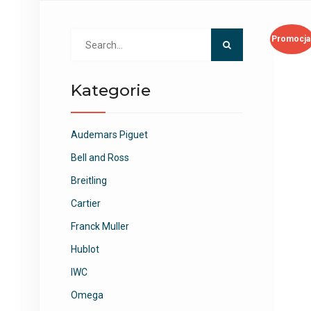
Search
Promocja
for:
Kategorie
Audemars Piguet
Bell and Ross
Breitling
Cartier
Franck Muller
Hublot
IWC
Omega