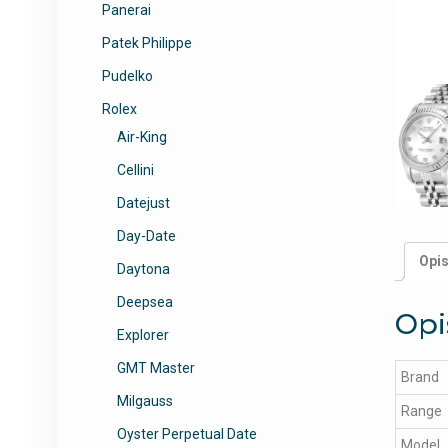
Panerai
Patek Philippe
Pudelko
Rolex
Air-King
Cellini
Datejust
Day-Date
Opi
Daytona
Deepsea
Opi
Explorer
GMT Master
Brand
Milgauss
Range
Oyster Perpetual Date
Model