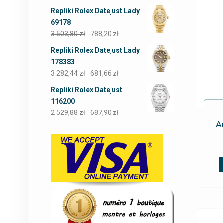
Repliki Rolex Datejust Lady
69178
3 503,80
zł
788,20
zł
Repliki Rolex Datejust Lady
178383
3 282,44
zł
681,66
zł
Repliki Rolex Datejust
116200
2 529,88
zł
687,90
zł
A