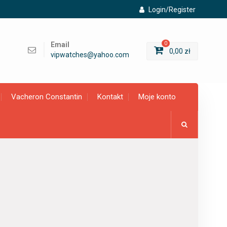
Login/Register
Email
0
0,00
zł
vipwatches@yahoo.com
Vacheron Constantin
Kontakt
Moje konto