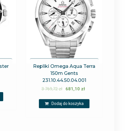
ster
Repliki Omega Aqua Terra
150m Gents
231.10.44.50.04.001
3 769,72
zł
681,10
zł
Dodaj do koszyka