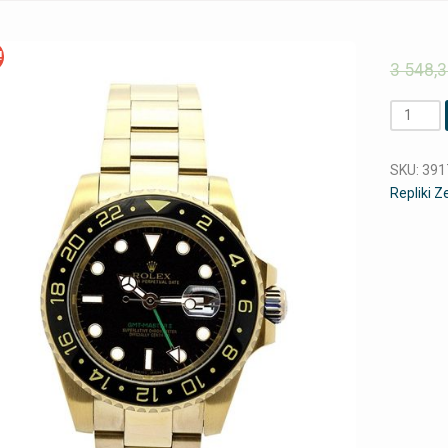
!
3 548,
Ilość
SKU:
391
Repliki 