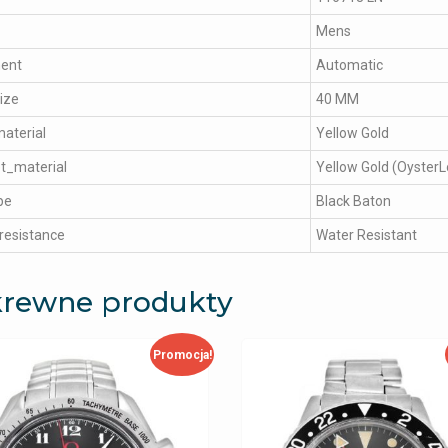
Mens
ent
Automatic
ize
40 MM
aterial
Yellow Gold
t_material
Yellow Gold (OysterL
pe
Black Baton
resistance
Water Resistant
rewne produkty
Promocja!