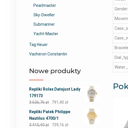
Pearlmaster
Gender
Sky-Dweller
Movem
Submariner
Case_s
Yacht-Master
Case_m
Tag Heuer
Bracele
Vacheron Constantin
Dial_ty
Water_
Nowe produkty
Pok
Repliki Rolex Datejust Lady
179173
3 636,76
zł
791,40
zł
Repliki Patek Philippe
Nautilus 4700/1
3 415,40
zł
739,16
zł