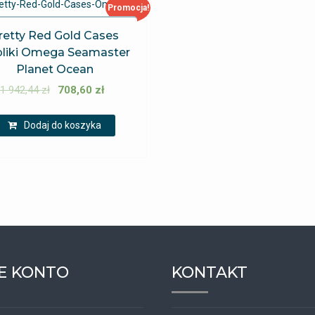
Promocja!
retty Red Gold Cases
liki Omega Seamaster
Planet Ocean
1 942,44
zł
708,60
zł
Dodaj do koszyka
E KONTO
KONTAKT