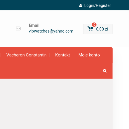
Login/Register
Email
0
0,00
zł
vipwatches@yahoo.com
Vacheron Constantin
Kontakt
Moje konto