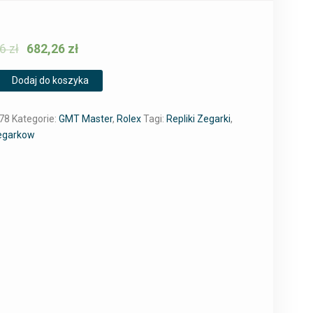
36
zł
682,26
zł
Dodaj do koszyka
78
Kategorie:
GMT Master
,
Rolex
Tagi:
Repliki Zegarki
,
Zegarkow