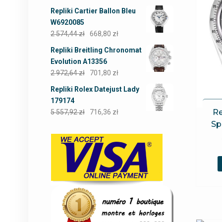
Repliki Cartier Ballon Bleu
W6920085
2 574,44
zł
668,80
zł
Repliki Breitling Chronomat
Evolution A13356
2 972,64
zł
701,80
zł
Repliki Rolex Datejust Lady
179174
Re
5 557,92
zł
716,36
zł
Sp