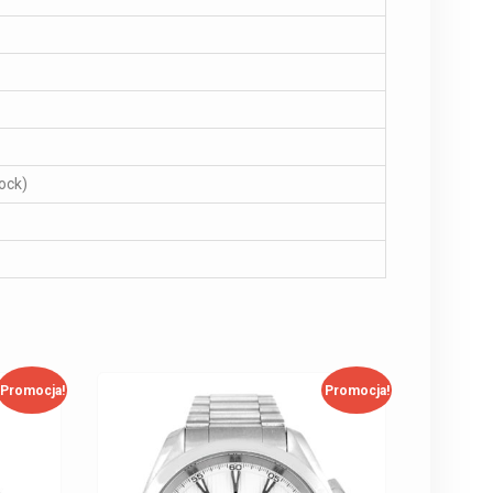
ock)
Promocja!
Promocja!