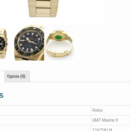
s
Opinie (0)
s
Rolex
GMT Master II
116718 LN