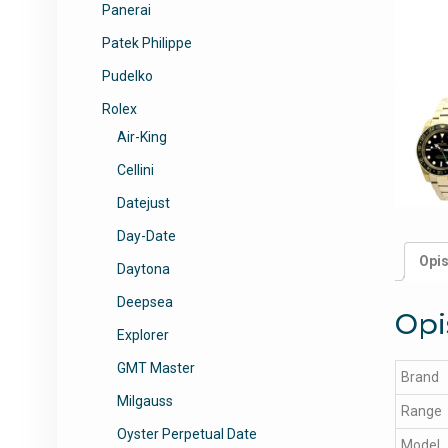
Panerai
Patek Philippe
Pudelko
Rolex
Air-King
Cellini
Datejust
Day-Date
Opi
Daytona
Deepsea
Opi
Explorer
GMT Master
Brand
Milgauss
Range
Oyster Perpetual Date
Model