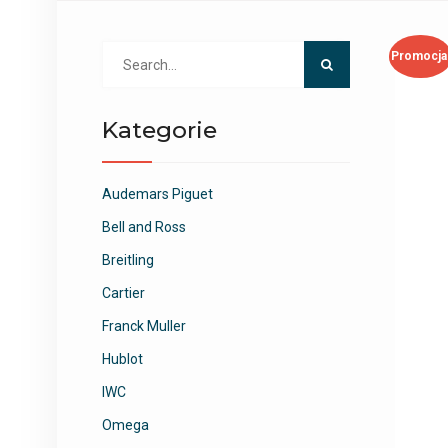
Search
Promocja
for:
Kategorie
Audemars Piguet
Bell and Ross
Breitling
Cartier
Franck Muller
Hublot
IWC
Omega