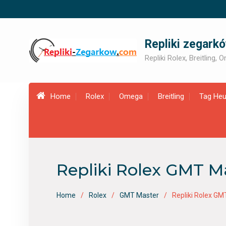
Skip
to
content
Repliki zegark
Repliki Rolex, Breitling,
Home
Rolex
Omega
Breitling
Tag Heu
Repliki Rolex GMT Ma
Home
Rolex
GMT Master
Repliki Rolex GM