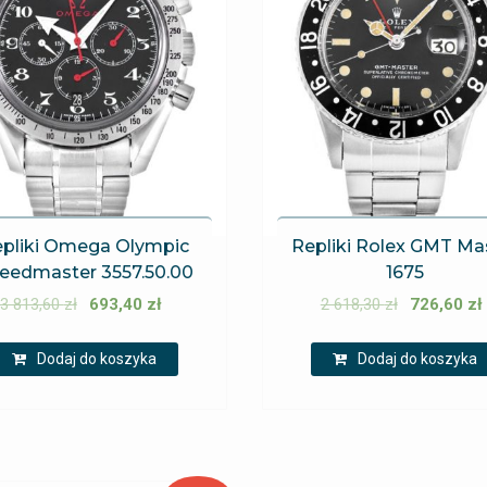
pliki Omega Olympic
Repliki Rolex GMT Ma
eedmaster 3557.50.00
1675
3 813,60
zł
693,40
zł
2 618,30
zł
726,60
zł
Dodaj do koszyka
Dodaj do koszyka