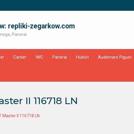
ów: repliki-zegarkow.com
 Omega, Panerai
er
Cartier
IWC
Panerai
Hublot
Audemars Piguet
ster II 116718 LN
T Master II 116718 LN