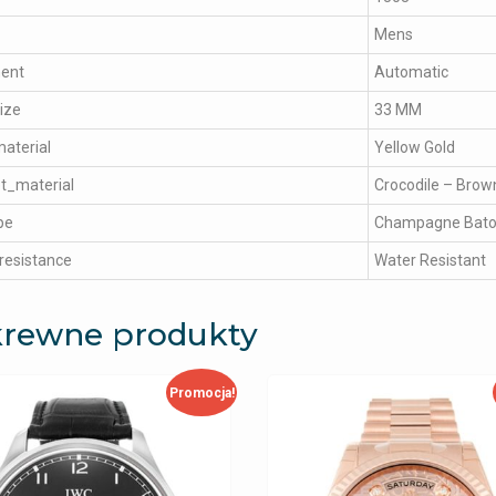
Mens
ent
Automatic
ize
33 MM
aterial
Yellow Gold
t_material
Crocodile – Brow
pe
Champagne Bat
resistance
Water Resistant
rewne produkty
Promocja!