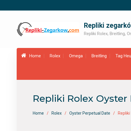
Skip
to
content
Repliki zegark
Repliki Rolex, Breitling,
Home
Rolex
Omega
Breitling
Tag Heu
Repliki Rolex Oyster
Home
Rolex
Oyster Perpetual Date
Repliki