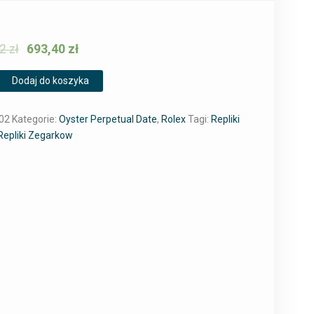
32
zł
693,40
zł
Dodaj do koszyka
02
Kategorie:
Oyster Perpetual Date
,
Rolex
Tagi:
Repliki
Repliki Zegarkow