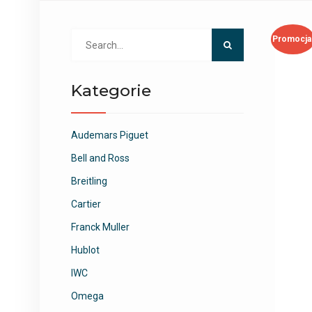
Search
Promocja
for:
Kategorie
Audemars Piguet
Bell and Ross
Breitling
Cartier
Franck Muller
Hublot
IWC
Omega