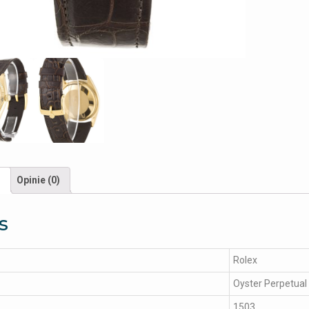
s
Opinie (0)
s
Rolex
Oyster Perpetual
1503