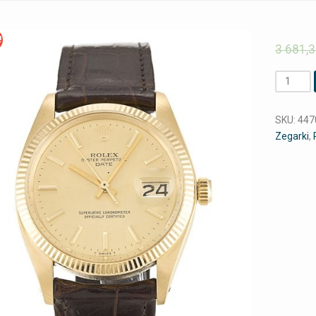
!
3 681,
Ilość
SKU:
447
Zegarki
,