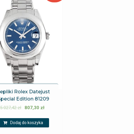
epliki Rolex Datejust
pecial Edition 81209
5 027,42
zł
807,30
zł
Dodaj do koszyka