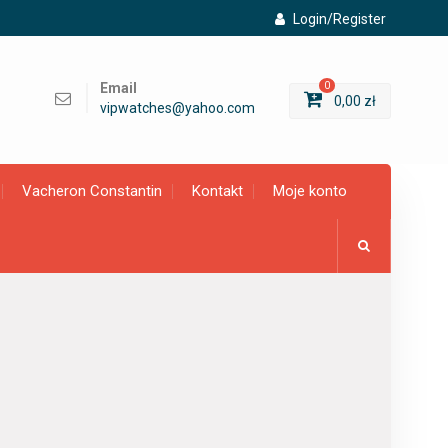
Login/Register
Email
0
0,00
zł
vipwatches@yahoo.com
Vacheron Constantin
Kontakt
Moje konto