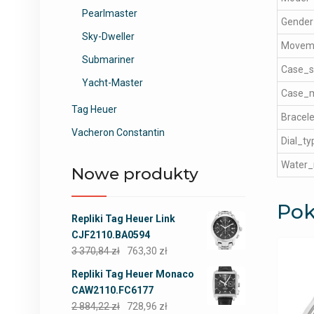
Pearlmaster
Gender
Sky-Dweller
Movem
Submariner
Case_s
Yacht-Master
Case_m
Tag Heuer
Bracele
Vacheron Constantin
Dial_ty
Water_
Nowe produkty
Pok
Repliki Tag Heuer Link
CJF2110.BA0594
3 370,84
zł
763,30
zł
Repliki Tag Heuer Monaco
CAW2110.FC6177
2 884,22
zł
728,96
zł