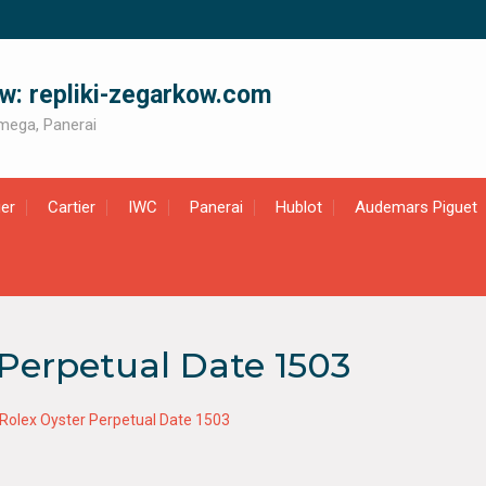
ów: repliki-zegarkow.com
 Omega, Panerai
er
Cartier
IWC
Panerai
Hublot
Audemars Piguet
 Perpetual Date 1503
 Rolex Oyster Perpetual Date 1503