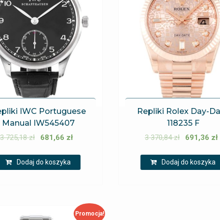
pliki IWC Portuguese
Repliki Rolex Day-D
Manual IW545407
118235 F
3 725,18
zł
681,66
zł
3 370,84
zł
691,36
zł
Dodaj do koszyka
Dodaj do koszyka
Promocja!