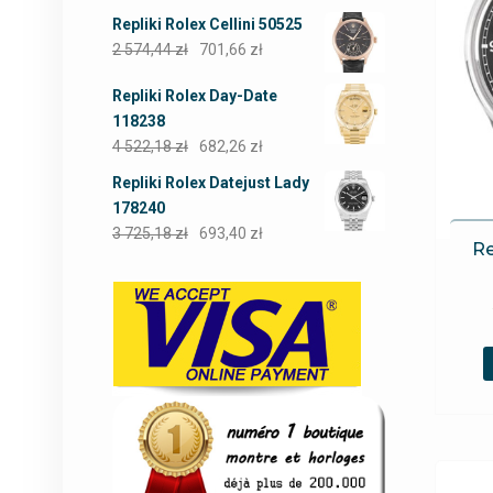
Repliki Rolex Cellini 50525
2 574,44
zł
701,66
zł
Repliki Rolex Day-Date
118238
4 522,18
zł
682,26
zł
Repliki Rolex Datejust Lady
178240
3 725,18
zł
693,40
zł
Re