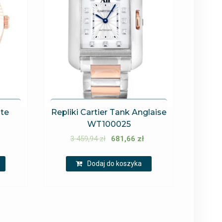
ate
Repliki Cartier Tank Anglaise
WT100025
3 459,94
zł
681,66
zł
Dodaj do koszyka