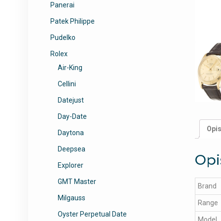
Panerai
Patek Philippe
Pudelko
Rolex
Air-King
Cellini
Datejust
Day-Date
Opi
Daytona
Deepsea
Opi
Explorer
GMT Master
Brand
Milgauss
Range
Oyster Perpetual Date
Model