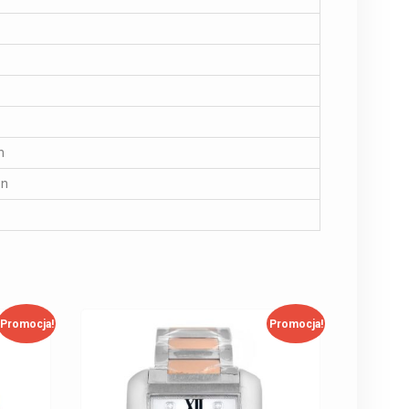
n
on
Promocja!
Promocja!