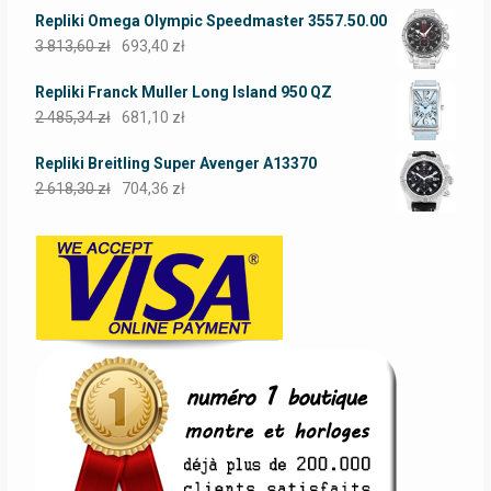
Repliki Omega Olympic Speedmaster 3557.50.00
3 813,60
zł
693,40
zł
Repliki Franck Muller Long Island 950 QZ
2 485,34
zł
681,10
zł
Repliki Breitling Super Avenger A13370
2 618,30
zł
704,36
zł