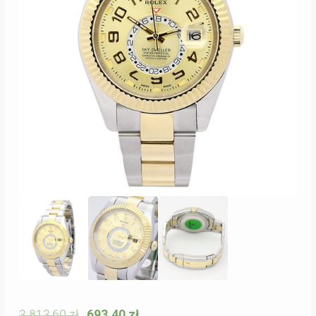
3 813,60
zł
693,40
zł