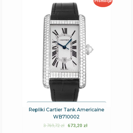
Promocja!
Repliki Cartier Tank Americaine
WB710002
3 769,72
zł
673,20
zł