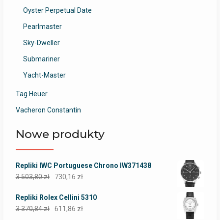
Oyster Perpetual Date
Pearlmaster
Sky-Dweller
Submariner
Yacht-Master
Tag Heuer
Vacheron Constantin
Nowe produkty
Repliki IWC Portuguese Chrono IW371438
3 503,80
zł
730,16
zł
Repliki Rolex Cellini 5310
3 370,84
zł
611,86
zł