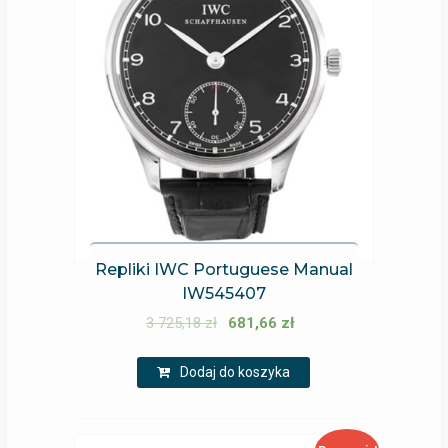
Repliki IWC Portuguese Manual
IW545407
3 725,18
zł
681,66
zł
Dodaj do koszyka