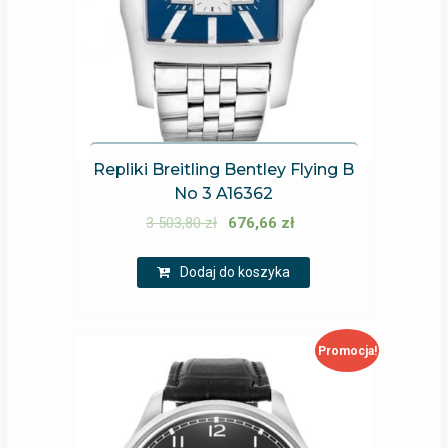
Repliki Breitling Bentley Flying B
No 3 A16362
3 503,80
zł
676,66
zł
Dodaj do koszyka
Promocja!