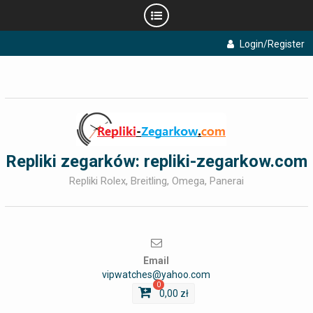
Skip
Login/Register
to
content
Repliki zegarków: repliki-zegarkow.com
Repliki Rolex, Breitling, Omega, Panerai
Email
vipwatches@yahoo.com
0
0,00
zł