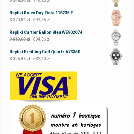
3 548,36
zł
716,26
zł
Repliki Rolex Day-Date 118235 F
3 370,84
zł
691,36
zł
Repliki Cartier Ballon Bleu WE902074
3 813,60
zł
604,36
zł
Repliki Breitling Colt Quartz A73350
3 326,98
zł
632,40
zł