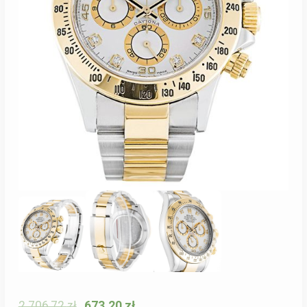
2 706,72
zł
673,20
zł