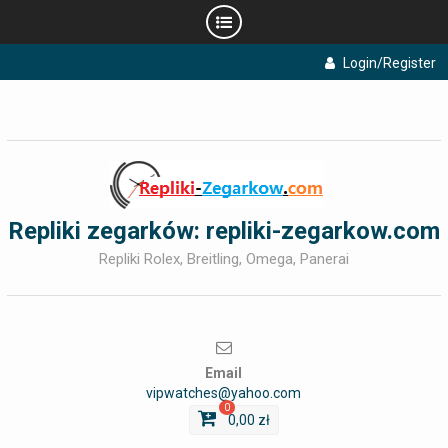
Skip
Login/Register
to
content
Repliki zegarków: repliki-zegarkow.com
Repliki Rolex, Breitling, Omega, Panerai
Email
vipwatches@yahoo.com
0
0,00
zł