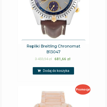
Repliki Breitling Chronomat
B13047
3 459,94
zł
681,66
zł
Dodaj do koszyka
Promocja!