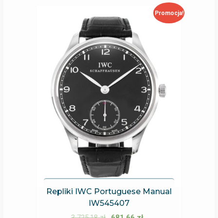
Promocja!
Repliki IWC Portuguese Manual
IW545407
3 725,18
zł
681,66
zł