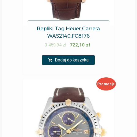
Repliki Tag Heuer Carrera
WAS2140.FC8176
3 459,94
zł
722,10
zł
Dodaj do koszyka
Promocja!